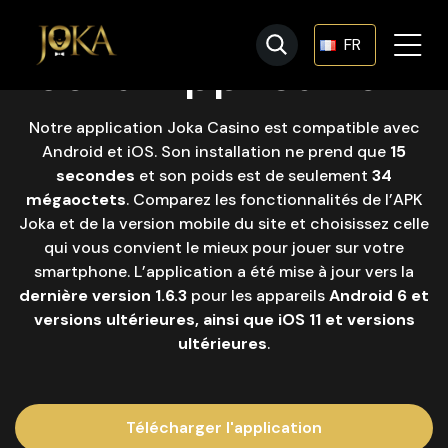
Mobile Casino
FR
Joka Application
Notre application Joka Casino est compatible avec
Android et iOS. Son installation ne prend que
15
secondes
et son poids est de seulement
34
mégaoctets
. Comparez les fonctionnalités de l’APK
Joka et de la version mobile du site et choisissez celle
qui vous convient le mieux pour jouer sur votre
smartphone. L’application a été mise à jour vers la
dernière version 1.6.3
pour les appareils
Android 6 et
versions ultérieures, ainsi que iOS 11 et versions
ultérieures
.
Télécharger l'application