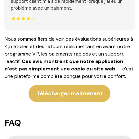
support client m’a aidé rapidement lorsque j’ai eu un
problème avec un paiement.
★★★★☆
Nous sommes fiers de voir des évaluations supérieures à
4,5 étoiles et des retours réels mettant en avant notre
programme VIP, les paiements rapides et un support
réactif.
Ces avis montrent que notre application
n’est pas simplement une copie du site web
— c’est
une plateforme complète conçue pour votre confort.
Télécharger maintenant
FAQ