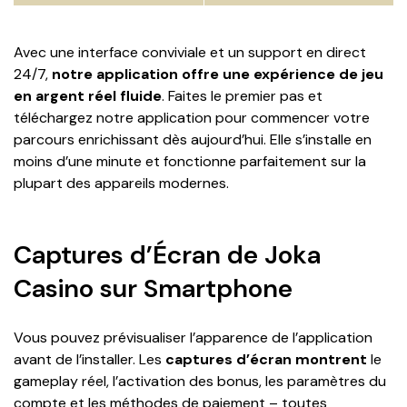
Avec une interface conviviale et un support en direct
24/7,
notre application offre une expérience de jeu
en argent réel fluide
. Faites le premier pas et
téléchargez notre application pour commencer votre
parcours enrichissant dès aujourd’hui. Elle s’installe en
moins d’une minute et fonctionne parfaitement sur la
plupart des appareils modernes.
Captures d’Écran de Joka
Casino sur Smartphone
Vous pouvez prévisualiser l’apparence de l’application
avant de l’installer. Les
captures d’écran montrent
le
gameplay réel, l’activation des bonus, les paramètres du
compte et les méthodes de paiement – toutes