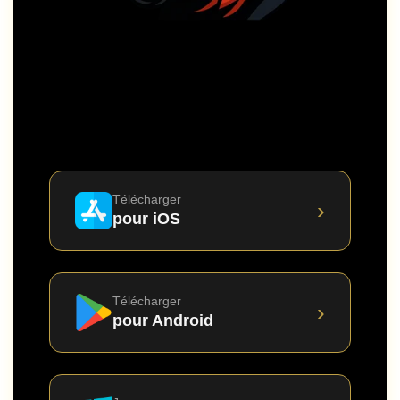
Télécharger l’Application
Joka Casino
Télécharger
›
pour iOS
Télécharger
›
pour Android