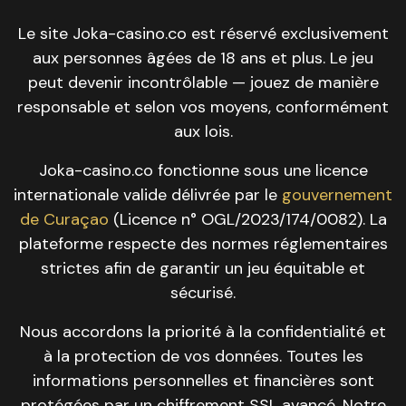
Le site Joka-casino.co est réservé exclusivement
aux personnes âgées de 18 ans et plus. Le jeu
peut devenir incontrôlable — jouez de manière
responsable et selon vos moyens, conformément
aux lois.
Joka-casino.co fonctionne sous une licence
internationale valide délivrée par le
gouvernement
de Curaçao
(Licence n° OGL/2023/174/0082). La
plateforme respecte des normes réglementaires
strictes afin de garantir un jeu équitable et
sécurisé.
Nous accordons la priorité à la confidentialité et
à la protection de vos données. Toutes les
informations personnelles et financières sont
protégées par un chiffrement SSL avancé. Notre